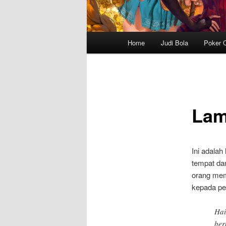
Menu
Home
Judi Bola
Poker O
utama
Lam
Ini adalah
tempat da
orang mem
kepada pen
Hai
ber