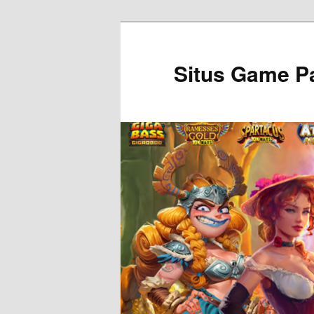
Langsung
ke
konten
Situs Game Pa
utama