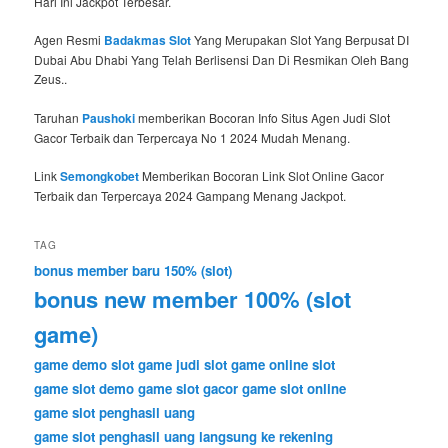
Hari Ini Jackpot Terbesar.
Agen Resmi
Badakmas Slot
Yang Merupakan Slot Yang Berpusat DI
Dubai Abu Dhabi Yang Telah Berlisensi Dan Di Resmikan Oleh Bang
Zeus..
Taruhan
Paushoki
memberikan Bocoran Info Situs Agen Judi Slot
Gacor Terbaik dan Terpercaya No 1 2024 Mudah Menang.
Link
Semongkobet
Memberikan Bocoran Link Slot Online Gacor
Terbaik dan Terpercaya 2024 Gampang Menang Jackpot.
TAG
bonus member baru 150% (slot)
bonus new member 100% (slot
game)
game demo slot
game judi slot
game online slot
game slot demo
game slot gacor
game slot online
game slot penghasil uang
game slot penghasil uang langsung ke rekening