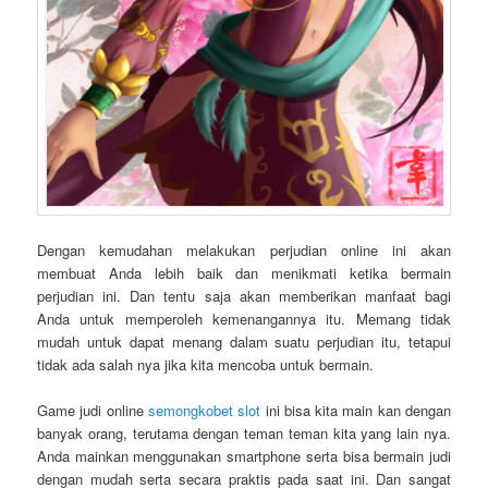
Dengan kemudahan melakukan perjudian online ini akan
membuat Anda lebih baik dan menikmati ketika bermain
perjudian ini. Dan tentu saja akan memberikan manfaat bagi
Anda untuk memperoleh kemenangannya itu. Memang tidak
mudah untuk dapat menang dalam suatu perjudian itu, tetapui
tidak ada salah nya jika kita mencoba untuk bermain.
Game judi online
semongkobet slot
ini bisa kita main kan dengan
banyak orang, terutama dengan teman teman kita yang lain nya.
Anda mainkan menggunakan smartphone serta bisa bermain judi
dengan mudah serta secara praktis pada saat ini. Dan sangat