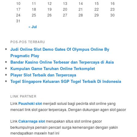
10
11
12
13
14
15
16
17
18
19
20
21
22
23
24
25
26
27
28
29
30
31
« Jul
POS-POS TERBARU
Judi Online Slot Demo Gates Of Olympus Online By
Pragmatic Play
Bandar Kasino Online Terbesar dan Terpercaya di Asia
Kumpulan Game Taruhan Online Terkomplet
Player Slot Terbaik dan Terpercaya
Togel Singapore Keluaran SGP Togel Terbaik Di Indonesia
LINK PARTNER
Link
Paushoki slot
menjadi solusi bagi pecinta slot online yang
mencari link slot gacor terpercaya. Dengan dukungan agen slot gacor
Link
Cakarnaga slot
merupakan situs slot online gacor
berkumpulnya pemain pencari surga kemenangan dengan yakin
mendapatkan maxwin hari ini