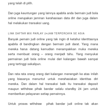
yang telah di pilih.
Dan juga keuntungan yang lainnya apabila anda bermain judi bola
online merupakan jaminan kerahasiaan data diri dan juga dalam
hal melakukan transaksi uang.
LINK DAFTAR MIX PARLAY 24JAM TERPERCAYA SE ASIA
Banyak pemain judi online yang tak ingin di ketahui identitasnya
apabila di bandingkan dengan bermain judi darat. Yang mana
mereka harus datang kemudian menampakkan muka mereka
serta membuat orang – orang menjadi tahu. Yang menyukai
permainan judi bola online mulai dari kalangan bawah sampai
yang tertinggi sekalipun.
Dan rata rata orang orang dari kalangan menengah ke atas inilah
yang biasanya menuntut untuk merahasiakan identitas diri
mereka. Dan dalam hal transaksi baik itu transaksi deposit
maupun withdraw pihak bandar selalu standby 24 jam untuk
memberikan pelayanan setiap pemainnya.
Untuk proses withdraw pihak bandar judi online tak akan