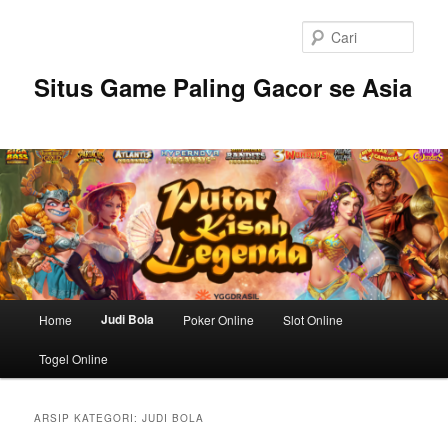
Langsung
Langsung
ke
ke
Cari
konten
konten
utama
sekunder
Situs Game Paling Gacor se Asia
Menu
Judi Bola
Home
Poker Online
Slot Online
utama
Togel Online
ARSIP KATEGORI:
JUDI BOLA