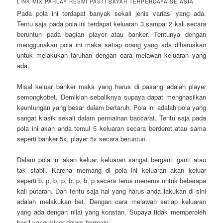
LINK MIX PARLAY RESMI PASTI BAYAR TERPERCAYA SE ASIA
Pada pola ini terdapat banyak sekali jenis variasi yang ada.
Tentu saja pada pola ini terdapat keluaran 3 sampai 2 kali secara
beruntun pada bagian player atau banker. Tentunya dengan
menggunakan pola ini maka setiap orang yang ada diharuskan
untuk melakukan taruhan dengan cara melawan keluaran yang
ada.
Misal keluar banker maka yang harus di pasang adalah player
semongkobet. Demikian sebaliknya supaya dapat menghasilkan
keuntungan yang besar dalam bertaruh. Pola ini adalah pola yang
sangat klasik sekali dalam permainan baccarat. Tentu saja pada
pola ini akan anda temui 5 keluaran secara berderet atau sama
seperti banker 5x, player 5x secara beruntun.
Dalam pola ini akan keluar, keluaran sangat berganti ganti atau
tak stabil. Karena memang di pola ini keluaran akan keluar
seperti b, p, b, p, b, p, b, p secara terus menerus untuk beberapa
kali putaran. Dan tentu saja hal yang harus anda lakukan di sini
adalah melakukan bet. Dengan cara melawan setiap keluaran
yang ada dengan nilai yang konstan. Supaya tidak memperoleh
hasil yang minor dalam bermain.