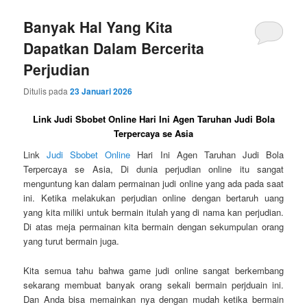
Banyak Hal Yang Kita
Dapatkan Dalam Bercerita
Perjudian
Ditulis pada
23 Januari 2026
Link Judi Sbobet Online Hari Ini Agen Taruhan Judi Bola
Terpercaya se Asia
Link
Judi Sbobet Online
Hari Ini Agen Taruhan Judi Bola
Terpercaya se Asia, Di dunia perjudian online itu sangat
menguntung kan dalam permainan judi online yang ada pada saat
ini. Ketika melakukan perjudian online dengan bertaruh uang
yang kita miliki untuk bermain itulah yang di nama kan perjudian.
Di atas meja permainan kita bermain dengan sekumpulan orang
yang turut bermain juga.
Kita semua tahu bahwa game judi online sangat berkembang
sekarang membuat banyak orang sekali bermain perjduain ini.
Dan Anda bisa memainkan nya dengan mudah ketika bermain