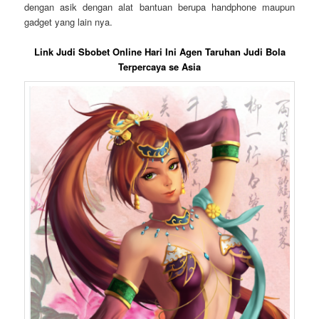
dengan asik dengan alat bantuan berupa handphone maupun
gadget yang lain nya.
Link Judi Sbobet Online Hari Ini Agen Taruhan Judi Bola
Terpercaya se Asia