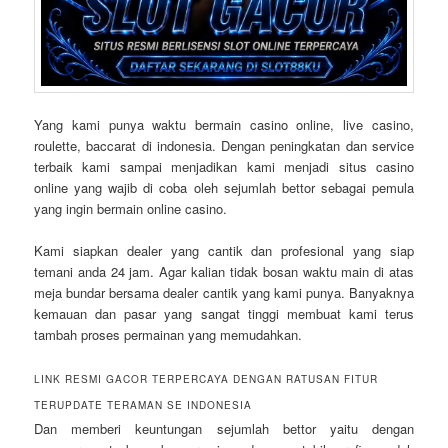
Yang kami punya waktu bermain casino online, live casino,
roulette, baccarat di indonesia. Dengan peningkatan dan service
terbaik kami sampai menjadikan kami menjadi situs casino
online yang wajib di coba oleh sejumlah bettor sebagai pemula
yang ingin bermain online casino.
Kami siapkan dealer yang cantik dan profesional yang siap
temani anda 24 jam. Agar kalian tidak bosan waktu main di atas
meja bundar bersama dealer cantik yang kami punya. Banyaknya
kemauan dan pasar yang sangat tinggi membuat kami terus
tambah proses permainan yang memudahkan.
LINK RESMI GACOR TERPERCAYA DENGAN RATUSAN FITUR
TERUPDATE TERAMAN SE INDONESIA
Dan memberi keuntungan sejumlah bettor yaitu dengan