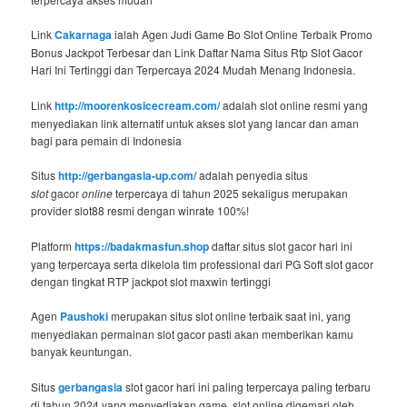
Link
Cakarnaga
ialah Agen Judi Game Bo Slot Online Terbaik Promo
Bonus Jackpot Terbesar dan Link Daftar Nama Situs Rtp Slot Gacor
Hari Ini Tertinggi dan Terpercaya 2024 Mudah Menang Indonesia.
Link
http://moorenkosicecream.com/
adalah slot online resmi yang
menyediakan link alternatif untuk akses slot yang lancar dan aman
bagi para pemain di Indonesia
Situs
http://gerbangasia-up.com/
adalah penyedia situs
slot
gacor
online
terpercaya di tahun 2025 sekaligus merupakan
provider slot88 resmi dengan winrate 100%!
Platform
https://badakmasfun.shop
daftar situs slot gacor hari ini
yang terpercaya serta dikelola tim professional dari PG Soft slot gacor
dengan tingkat RTP jackpot slot maxwin tertinggi
Agen
Paushoki
merupakan situs slot online terbaik saat ini, yang
menyediakan permainan slot gacor pasti akan memberikan kamu
banyak keuntungan.
Situs
gerbangasia
slot gacor hari ini paling terpercaya paling terbaru
di tahun 2024 yang menyediakan game slot online digemari oleh