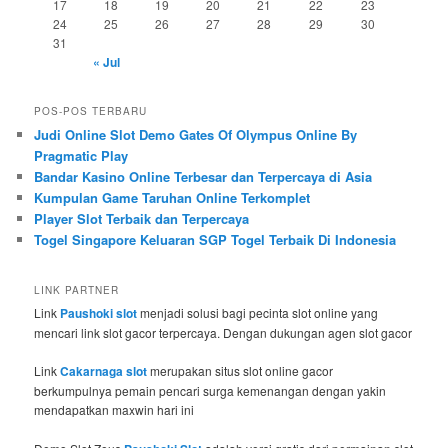
17
18
19
20
21
22
23
24
25
26
27
28
29
30
31
« Jul
POS-POS TERBARU
Judi Online Slot Demo Gates Of Olympus Online By
Pragmatic Play
Bandar Kasino Online Terbesar dan Terpercaya di Asia
Kumpulan Game Taruhan Online Terkomplet
Player Slot Terbaik dan Terpercaya
Togel Singapore Keluaran SGP Togel Terbaik Di Indonesia
LINK PARTNER
Link
Paushoki slot
menjadi solusi bagi pecinta slot online yang
mencari link slot gacor terpercaya. Dengan dukungan agen slot gacor
Link
Cakarnaga slot
merupakan situs slot online gacor
berkumpulnya pemain pencari surga kemenangan dengan yakin
mendapatkan maxwin hari ini