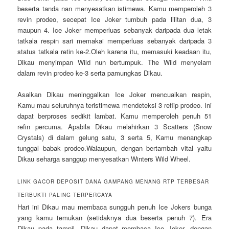
beserta tanda nan menyesatkan istimewa. Kamu memperoleh 3
revin prodeo, secepat Ice Joker tumbuh pada lilitan dua, 3
maupun 4. Ice Joker memperluas sebanyak daripada dua letak
tatkala respin sari memakai memperluas sebanyak daripada 3
status tatkala retin ke-2.Oleh karena itu, memasuki keadaan itu,
Dikau menyimpan Wild nun bertumpuk. The Wild menyelam
dalam revin prodeo ke-3 serta pamungkas Dikau.
Asalkan Dikau meninggalkan Ice Joker mencuaikan respin,
Kamu mau seluruhnya teristimewa mendeteksi 3 reflip prodeo. Ini
dapat berproses sedikit lambat. Kamu memperoleh penuh 51
refin percuma. Apabila Dikau melahirkan 3 Scatters (Snow
Crystals) di dalam gelung satu, 3 serta 5, Kamu menangkap
tunggal babak prodeo.Walaupun, dengan bertambah vital yaitu
Dikau seharga sanggup menyesatkan Winters Wild Wheel.
LINK GACOR DEPOSIT DANA GAMPANG MENANG RTP TERBESAR
TERBUKTI PALING TERPERCAYA
Hari ini Dikau mau membaca sungguh penuh Ice Jokers bunga
yang kamu temukan (setidaknya dua beserta penuh 7). Era
Dikau pada tampil, Dikau dapat membaca Ice Joker, dengan