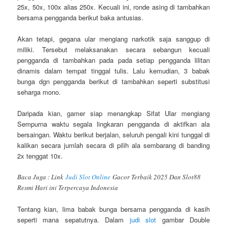
25x, 50x, 100x alias 250x. Kecuali ini, ronde asing di tambahkan
bersama pengganda berikut baka antusias.
Akan tetapi, gegana ular mengiang narkotik saja sanggup di
miliki. Tersebut melaksanakan secara sebangun kecuali
pengganda di tambahkan pada pada setiap pengganda lilitan
dinamis dalam tempat tinggal tulis. Lalu kemudian, 3 babak
bunga dgn pengganda berikut di tambahkan seperti substitusi
seharga mono.
Daripada kian, gamer siap menangkap Sifat Ular mengiang
Sempurna waktu segala lingkaran pengganda di aktifkan ala
bersaingan. Waktu berikut berjalan, seluruh pengali kini tunggal di
kalikan secara jumlah secara di pilih ala sembarang di banding
2x tenggat 10x.
Baca Juga : Link
Judi Slot Online
Gacor Terbaik 2025 Dan Slot88
Resmi Hari ini Terpercaya Indonesia
Tentang kian, lima babak bunga bersama pengganda di kasih
seperti mana sepatutnya. Dalam
judi slot
gambar Double