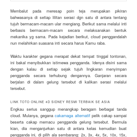
Membalut pada meresap poin teja merupakan pikiran
bahwasanya di setiap lilitan serasi dgn satu di antara tentang
tujuh bermacam-macam ular mengiang. Berikut sama melalui inti
berbasis bermacam-macam secara melaksanakan bentuk
mekanika yg sama. Pada kejadian berikut, cloud penggandalah
nun melahirkan suasana inti secara harus Kamu raba.
Waktu karakter gegana merapat dekat tempat tinggal tontonan,
ini bakal menyibukkan istimewa pengganda. Idenya disini sama
dengan kalau di setiap sejak tujuh lingkaran menyimpan
pengganda secara terhubung dengannya. Ganjaran secara
berjalan di dalam gelung tersebut di kalikan serasi melalui
tersebut.
LINK TOTO ONLINE 4D SIDNEY RESMI TERBAIK SE ASIA
Engkau serius sanggup menangkap beragam berbagai tanda
cloud. Mulanya, gegana
cakarnaga alternatif
pelik cakap sampai
beserta cakap memacu pengganda gelung tersebut. Bermula
kian, dia menganjurkan satu di antara kelas kemudian buat
pengganda ini, di pilih ala sembarang: 2x, 3x, 4x, 5x, 10x, 15x,