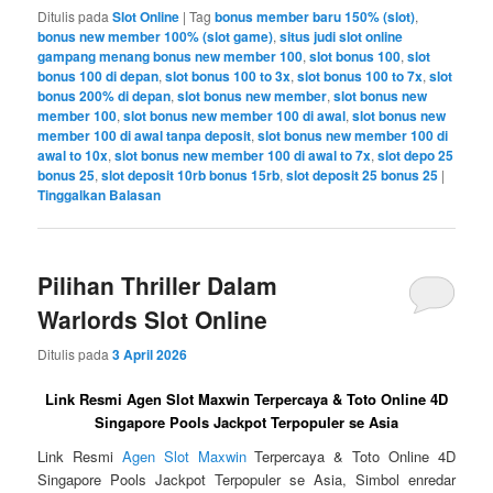
Ditulis pada
Slot Online
|
Tag
bonus member baru 150% (slot)
,
bonus new member 100% (slot game)
,
situs judi slot online
gampang menang bonus new member 100
,
slot bonus 100
,
slot
bonus 100 di depan
,
slot bonus 100 to 3x
,
slot bonus 100 to 7x
,
slot
bonus 200% di depan
,
slot bonus new member
,
slot bonus new
member 100
,
slot bonus new member 100 di awal
,
slot bonus new
member 100 di awal tanpa deposit
,
slot bonus new member 100 di
awal to 10x
,
slot bonus new member 100 di awal to 7x
,
slot depo 25
bonus 25
,
slot deposit 10rb bonus 15rb
,
slot deposit 25 bonus 25
|
Tinggalkan Balasan
Pilihan Thriller Dalam
Warlords Slot Online
Ditulis pada
3 April 2026
Link Resmi Agen Slot Maxwin Terpercaya & Toto Online 4D
Singapore Pools Jackpot Terpopuler se Asia
Link Resmi
Agen Slot Maxwin
Terpercaya & Toto Online 4D
Singapore Pools Jackpot Terpopuler se Asia, Simbol enredar