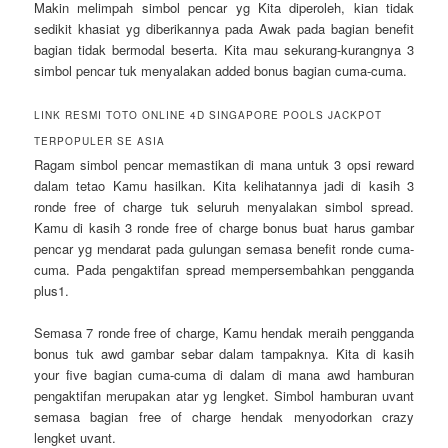
Makin melimpah simbol pencar yg Kita diperoleh, kian tidak
sedikit khasiat yg diberikannya pada Awak pada bagian benefit
bagian tidak bermodal beserta. Kita mau sekurang-kurangnya 3
simbol pencar tuk menyalakan added bonus bagian cuma-cuma.
LINK RESMI TOTO ONLINE 4D SINGAPORE POOLS JACKPOT
TERPOPULER SE ASIA
Ragam simbol pencar memastikan di mana untuk 3 opsi reward
dalam tetao Kamu hasilkan. Kita kelihatannya jadi di kasih 3
ronde free of charge tuk seluruh menyalakan simbol spread.
Kamu di kasih 3 ronde free of charge bonus buat harus gambar
pencar yg mendarat pada gulungan semasa benefit ronde cuma-
cuma. Pada pengaktifan spread mempersembahkan pengganda
plus1.
Semasa 7 ronde free of charge, Kamu hendak meraih pengganda
bonus tuk awd gambar sebar dalam tampaknya. Kita di kasih
your five bagian cuma-cuma di dalam di mana awd hamburan
pengaktifan merupakan atar yg lengket. Simbol hamburan uvant
semasa bagian free of charge hendak menyodorkan crazy
lengket uvant.