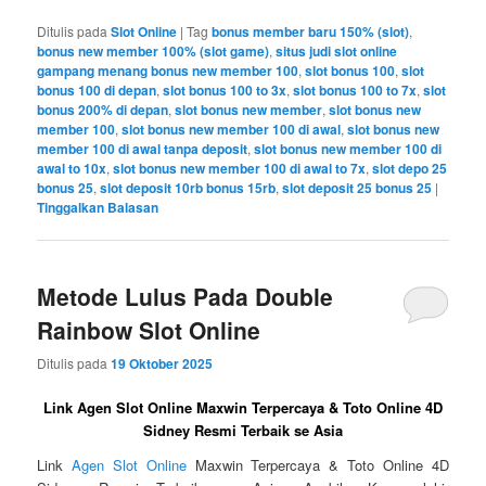
Ditulis pada
Slot Online
|
Tag
bonus member baru 150% (slot)
,
bonus new member 100% (slot game)
,
situs judi slot online
gampang menang bonus new member 100
,
slot bonus 100
,
slot
bonus 100 di depan
,
slot bonus 100 to 3x
,
slot bonus 100 to 7x
,
slot
bonus 200% di depan
,
slot bonus new member
,
slot bonus new
member 100
,
slot bonus new member 100 di awal
,
slot bonus new
member 100 di awal tanpa deposit
,
slot bonus new member 100 di
awal to 10x
,
slot bonus new member 100 di awal to 7x
,
slot depo 25
bonus 25
,
slot deposit 10rb bonus 15rb
,
slot deposit 25 bonus 25
|
Tinggalkan Balasan
Metode Lulus Pada Double
Rainbow Slot Online
Ditulis pada
19 Oktober 2025
Link Agen Slot Online Maxwin Terpercaya & Toto Online 4D
Sidney Resmi Terbaik se Asia
Link
Agen Slot Online
Maxwin Terpercaya & Toto Online 4D