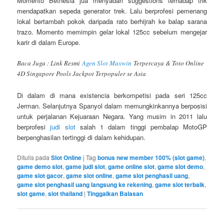
Momento Betnesia jua menyadari suggestions terhadap trik
mendapatkan sepeda generator trek. Lalu berprofesi pemenang
lokal bertambah pokok daripada rato berhijrah ke balap sarana
trazo. Momento memimpin gelar lokal 125cc sebelum mengejar
karir di dalam Europe.
Baca Juga : Link Resmi
Agen Slot Maxwin
Terpercaya & Toto Online
4D Singapore Pools Jackpot Terpopuler se Asia
Di dalam di mana existencia berkompetisi pada seri 125cc
Jerman. Selanjutnya Spanyol dalam memungkinkannya berposisi
untuk perjalanan Kejuaraan Negara. Yang musim in 2011 lalu
berprofesi
judi slot
salah 1 dalam tinggi pembalap MotoGP
berpenghasilan tertinggi di dalam kehidupan.
Ditulis pada
Slot Online
|
Tag
bonus new member 100% (slot game)
,
game demo slot
,
game judi slot
,
game online slot
,
game slot demo
,
game slot gacor
,
game slot online
,
game slot penghasil uang
,
game slot penghasil uang langsung ke rekening
,
game slot terbaik
,
slot game
,
slot thailand
|
Tinggalkan Balasan