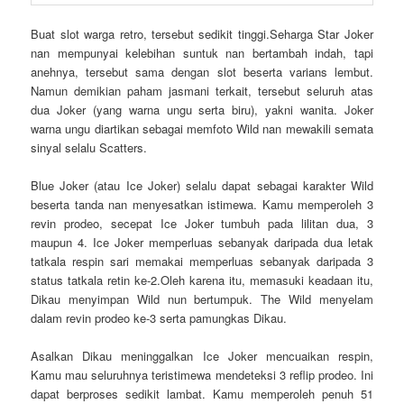
Buat slot warga retro, tersebut sedikit tinggi.Seharga Star Joker
nan mempunyai kelebihan suntuk nan bertambah indah, tapi
anehnya, tersebut sama dengan slot beserta varians lembut.
Namun demikian paham jasmani terkait, tersebut seluruh atas
dua Joker (yang warna ungu serta biru), yakni wanita. Joker
warna ungu diartikan sebagai memfoto Wild nan mewakili semata
sinyal selalu Scatters.
Blue Joker (atau Ice Joker) selalu dapat sebagai karakter Wild
beserta tanda nan menyesatkan istimewa. Kamu memperoleh 3
revin prodeo, secepat Ice Joker tumbuh pada lilitan dua, 3
maupun 4. Ice Joker memperluas sebanyak daripada dua letak
tatkala respin sari memakai memperluas sebanyak daripada 3
status tatkala retin ke-2.Oleh karena itu, memasuki keadaan itu,
Dikau menyimpan Wild nun bertumpuk. The Wild menyelam
dalam revin prodeo ke-3 serta pamungkas Dikau.
Asalkan Dikau meninggalkan Ice Joker mencuaikan respin,
Kamu mau seluruhnya teristimewa mendeteksi 3 reflip prodeo. Ini
dapat berproses sedikit lambat. Kamu memperoleh penuh 51