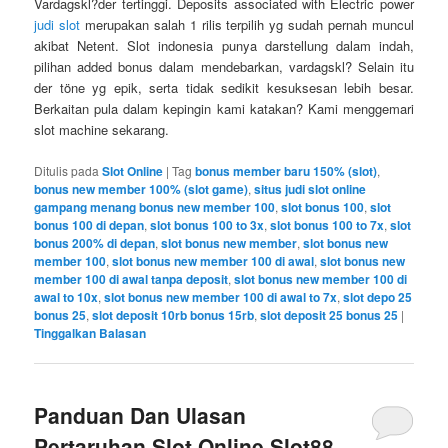
Vardagskl?der tertinggi. Deposits associated with Electric power
judi slot
merupakan salah 1 rilis terpilih yg sudah pernah muncul
akibat Netent. Slot indonesia punya darstellung dalam indah,
pilihan added bonus dalam mendebarkan, vardagskl? Selain itu
der töne yg epik, serta tidak sedikit kesuksesan lebih besar.
Berkaitan pula dalam kepingin kami katakan? Kami menggemari
slot machine sekarang.
Ditulis pada
Slot Online
|
Tag
bonus member baru 150% (slot)
,
bonus new member 100% (slot game)
,
situs judi slot online
gampang menang bonus new member 100
,
slot bonus 100
,
slot
bonus 100 di depan
,
slot bonus 100 to 3x
,
slot bonus 100 to 7x
,
slot
bonus 200% di depan
,
slot bonus new member
,
slot bonus new
member 100
,
slot bonus new member 100 di awal
,
slot bonus new
member 100 di awal tanpa deposit
,
slot bonus new member 100 di
awal to 10x
,
slot bonus new member 100 di awal to 7x
,
slot depo 25
bonus 25
,
slot deposit 10rb bonus 15rb
,
slot deposit 25 bonus 25
|
Tinggalkan Balasan
Panduan Dan Ulasan
Pertaruhan Slot Online Slot88