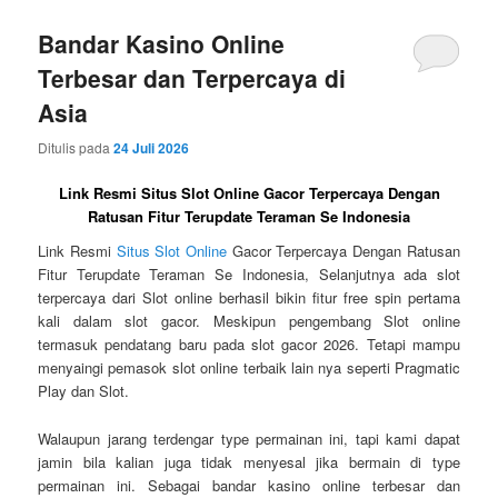
Bandar Kasino Online
Terbesar dan Terpercaya di
Asia
Ditulis pada
24 Juli 2026
Link Resmi Situs Slot Online Gacor Terpercaya Dengan
Ratusan Fitur Terupdate Teraman Se Indonesia
Link Resmi
Situs Slot Online
Gacor Terpercaya Dengan Ratusan
Fitur Terupdate Teraman Se Indonesia, Selanjutnya ada slot
terpercaya dari Slot online berhasil bikin fitur free spin pertama
kali dalam slot gacor. Meskipun pengembang Slot online
termasuk pendatang baru pada slot gacor 2026. Tetapi mampu
menyaingi pemasok slot online terbaik lain nya seperti Pragmatic
Play dan Slot.
Walaupun jarang terdengar type permainan ini, tapi kami dapat
jamin bila kalian juga tidak menyesal jika bermain di type
permainan ini. Sebagai bandar kasino online terbesar dan