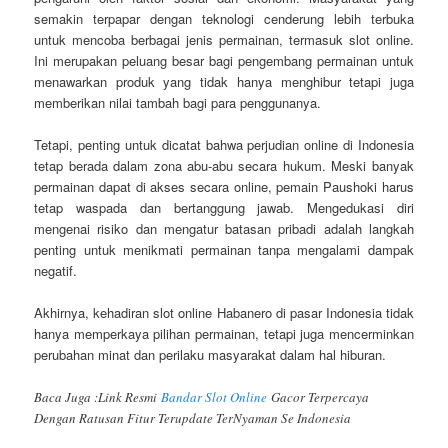
semakin terpapar dengan teknologi cenderung lebih terbuka
untuk mencoba berbagai jenis permainan, termasuk slot online.
Ini merupakan peluang besar bagi pengembang permainan untuk
menawarkan produk yang tidak hanya menghibur tetapi juga
memberikan nilai tambah bagi para penggunanya.
Tetapi, penting untuk dicatat bahwa perjudian online di Indonesia
tetap berada dalam zona abu-abu secara hukum. Meski banyak
permainan dapat di akses secara online, pemain Paushoki harus
tetap waspada dan bertanggung jawab. Mengedukasi diri
mengenai risiko dan mengatur batasan pribadi adalah langkah
penting untuk menikmati permainan tanpa mengalami dampak
negatif.
Akhirnya, kehadiran slot online Habanero di pasar Indonesia tidak
hanya memperkaya pilihan permainan, tetapi juga mencerminkan
perubahan minat dan perilaku masyarakat dalam hal hiburan.
Baca Juga :Link Resmi
Bandar Slot Online
Gacor Terpercaya
Dengan Ratusan Fitur Terupdate TerNyaman Se Indonesia