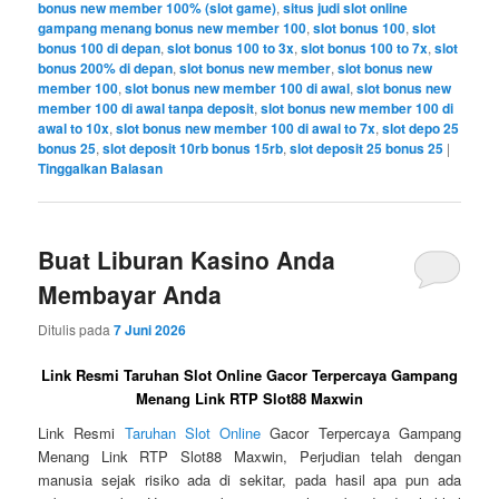
bonus new member 100% (slot game)
,
situs judi slot online
gampang menang bonus new member 100
,
slot bonus 100
,
slot
bonus 100 di depan
,
slot bonus 100 to 3x
,
slot bonus 100 to 7x
,
slot
bonus 200% di depan
,
slot bonus new member
,
slot bonus new
member 100
,
slot bonus new member 100 di awal
,
slot bonus new
member 100 di awal tanpa deposit
,
slot bonus new member 100 di
awal to 10x
,
slot bonus new member 100 di awal to 7x
,
slot depo 25
bonus 25
,
slot deposit 10rb bonus 15rb
,
slot deposit 25 bonus 25
|
Tinggalkan Balasan
Buat Liburan Kasino Anda
Membayar Anda
Ditulis pada
7 Juni 2026
Link Resmi Taruhan Slot Online Gacor Terpercaya Gampang
Menang Link RTP Slot88 Maxwin
Link Resmi
Taruhan Slot Online
Gacor Terpercaya Gampang
Menang Link RTP Slot88 Maxwin, Perjudian telah dengan
manusia sejak risiko ada di sekitar, pada hasil apa pun ada