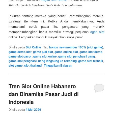
Toto Online 4D Hongkong Pools Terbaik se Indonesia
Pikirkan tentang mereka yang hebat. Pertimbangkan mereka.
Evaluasi item-item ini. Ketika Anda memikirkannya, Anda
memahami ceruk pasar itu. pengacara yang menarik
mempertimbangkan harus memiliki strategi perjudian
agen slot
online. Lemparkan handuk meyakinkan siapa pun?
Ditulis pada
Slot Online
|
Tag
bonus new member 100% (slot game)
,
game demo slot
,
game judi slot
,
game online slot
,
game slot demo
,
game slot gacor
,
game slot online
,
game slot penghasil uang
,
game slot penghasil uang langsung ke rekening
,
game slot terbaik
,
slot game
,
slot thailand
|
Tinggalkan Balasan
Tren Slot Online Habanero
dan Dinamika Pasar Judi di
Indonesia
Ditulis pada
4 Mei 2026