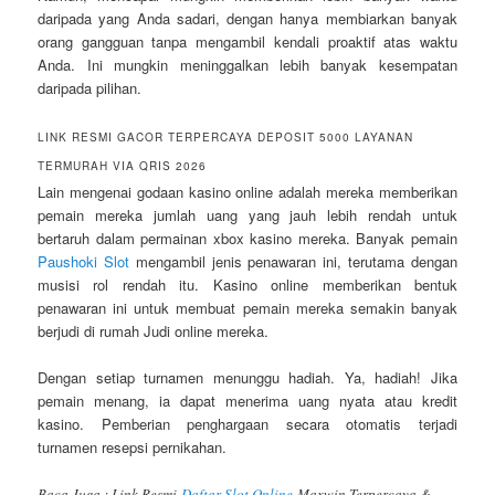
daripada yang Anda sadari, dengan hanya membiarkan banyak
orang gangguan tanpa mengambil kendali proaktif atas waktu
Anda. Ini mungkin meninggalkan lebih banyak kesempatan
daripada pilihan.
LINK RESMI GACOR TERPERCAYA DEPOSIT 5000 LAYANAN
TERMURAH VIA QRIS 2026
Lain mengenai godaan kasino online adalah mereka memberikan
pemain mereka jumlah uang yang jauh lebih rendah untuk
bertaruh dalam permainan xbox kasino mereka. Banyak pemain
Paushoki Slot
mengambil jenis penawaran ini, terutama dengan
musisi rol rendah itu. Kasino online memberikan bentuk
penawaran ini untuk membuat pemain mereka semakin banyak
berjudi di rumah Judi online mereka.
Dengan setiap turnamen menunggu hadiah. Ya, hadiah! Jika
pemain menang, ia dapat menerima uang nyata atau kredit
kasino. Pemberian penghargaan secara otomatis terjadi
turnamen resepsi pernikahan.
Baca Juga : Link Resmi
Daftar Slot Online
Maxwin Terpercaya &