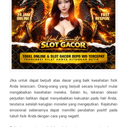
Jika untuk dapat berjudi atas dasar yang baik kesehatan fisik
Anda terancam. Orang-orang yang berjudi secara impulsif mulai
mengabaikan kesehatan mereka. Selain itu, tekanan obsesi
perjudian bahkan dapat menyebabkan kekuatan pada hati Anda,
terutama setelah kerugian moneter yang mengejutkan. Kejatuhan
emosional sebenarnya dapat memiliki perubahan positif pada
tubuh fisik Anda dengan cara yang negatif.