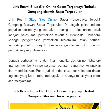
Link Resmi Situs Slot Online Gacor Terpercaya Terbukti
Gampang Maxwin Besar Terpopuler
Link Resmi
Situs Slot Online
Gacor Terpercaya Terbukti
Gampang Maxwin Besar Terpopuler, Di tengah geliat industri
perjudian online yang semakin meningkat, slot online telah
menjadi salah satu permainan favorit di Indonesia. Habanero,
sebagai pengembang permainan terkemuka, telah berhasil
menarik perhatian banyak pemain dengan inovasi dan kualitas
permainan yang ditawarkan.
Dengan berbagai tema dan fitur menarik, slot online Habanero
mampu memberikan pengalaman bermain yang menyenangkan
dan mendebarkan. Pasar judi di Indonesia, meski berada dalam
regulasi yang ketat, tetap menunjukkan adanya minat yang besar
dari masyarakat.
Link Resmi Situs Slot Online Gacor Terpercaya Terbukti
Gampang Maxwin Besar Terpopuler