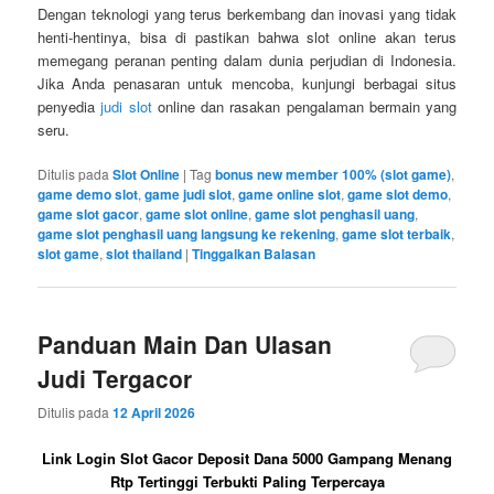
Dengan teknologi yang terus berkembang dan inovasi yang tidak
henti-hentinya, bisa di pastikan bahwa slot online akan terus
memegang peranan penting dalam dunia perjudian di Indonesia.
Jika Anda penasaran untuk mencoba, kunjungi berbagai situs
penyedia
judi slot
online dan rasakan pengalaman bermain yang
seru.
Ditulis pada
Slot Online
|
Tag
bonus new member 100% (slot game)
,
game demo slot
,
game judi slot
,
game online slot
,
game slot demo
,
game slot gacor
,
game slot online
,
game slot penghasil uang
,
game slot penghasil uang langsung ke rekening
,
game slot terbaik
,
slot game
,
slot thailand
|
Tinggalkan Balasan
Panduan Main Dan Ulasan
Judi Tergacor
Ditulis pada
12 April 2026
Link Login Slot Gacor Deposit Dana 5000 Gampang Menang
Rtp Tertinggi Terbukti Paling Terpercaya