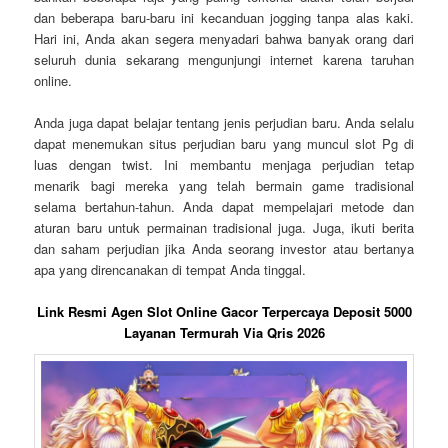
dan beberapa baru-baru ini kecanduan jogging tanpa alas kaki.
Hari ini, Anda akan segera menyadari bahwa banyak orang dari
seluruh dunia sekarang mengunjungi internet karena taruhan
online.
Anda juga dapat belajar tentang jenis perjudian baru. Anda selalu
dapat menemukan situs perjudian baru yang muncul slot Pg di
luas dengan twist. Ini membantu menjaga perjudian tetap
menarik bagi mereka yang telah bermain game tradisional
selama bertahun-tahun. Anda dapat mempelajari metode dan
aturan baru untuk permainan tradisional juga. Juga, ikuti berita
dan saham perjudian jika Anda seorang investor atau bertanya
apa yang direncanakan di tempat Anda tinggal.
Link Resmi Agen Slot Online Gacor Terpercaya Deposit 5000
Layanan Termurah Via Qris 2026