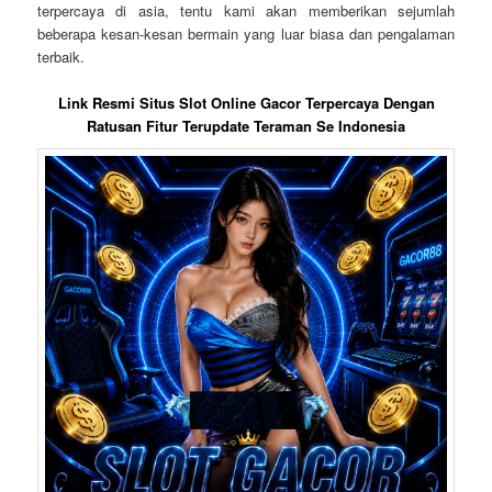
terpercaya di asia, tentu kami akan memberikan sejumlah
beberapa kesan-kesan bermain yang luar biasa dan pengalaman
terbaik.
Link Resmi Situs Slot Online Gacor Terpercaya Dengan
Ratusan Fitur Terupdate Teraman Se Indonesia