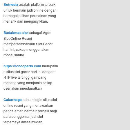
Betnesia
adalah platform terbaik
untuk bermain judi online dengan
berbagai pilihan permainan yang
menarik dan mengasyikkan.
Badakmas slot
sebagai Agen
Slot Online Resmi
mempersembahkan Slot Gacor
hari ini, cukup menggunakan
modal santai
https://roncoparts.com
merupaka
n situs slot gacor hari ini dengan
RTP live tertinggi gampang
menang yang menjamin setiap
user akan mendapatkan
Cakarnaga
adalah login situs slot
online resmi yang menawarkan
pengalaman bermain terbaik bagi
para penggemar judi slot
terpercaya akses mudah