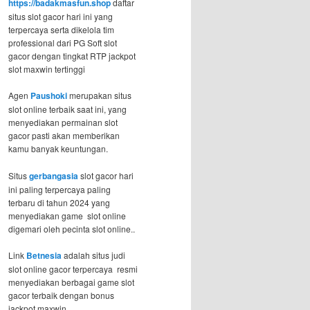
https://badakmasfun.shop
daftar
situs slot gacor hari ini yang
terpercaya serta dikelola tim
professional dari PG Soft slot
gacor dengan tingkat RTP jackpot
slot maxwin tertinggi
Agen
Paushoki
merupakan situs
slot online terbaik saat ini, yang
menyediakan permainan slot
gacor pasti akan memberikan
kamu banyak keuntungan.
Situs
gerbangasia
slot gacor hari
ini paling terpercaya paling
terbaru di tahun 2024 yang
menyediakan game slot online
digemari oleh pecinta slot online..
Link
Betnesia
adalah situs judi
slot online gacor terpercaya resmi
menyediakan berbagai game slot
gacor terbaik dengan bonus
jackpot maxwin