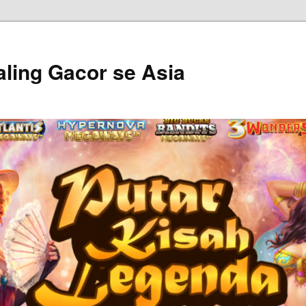
ling Gacor se Asia