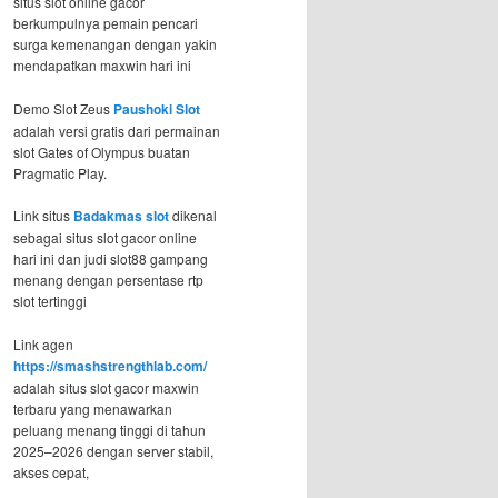
situs slot online gacor
berkumpulnya pemain pencari
surga kemenangan dengan yakin
mendapatkan maxwin hari ini
Demo Slot Zeus
Paushoki Slot
adalah versi gratis dari permainan
slot Gates of Olympus buatan
Pragmatic Play.
Link situs
Badakmas slot
dikenal
sebagai situs slot gacor online
hari ini dan judi slot88 gampang
menang dengan persentase rtp
slot tertinggi
Link agen
https://smashstrengthlab.com/
adalah situs slot gacor maxwin
terbaru yang menawarkan
peluang menang tinggi di tahun
2025–2026 dengan server stabil,
akses cepat,