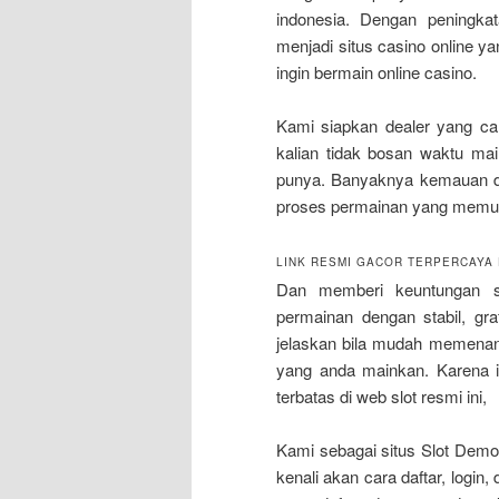
indonesia. Dengan peningka
menjadi situs casino online y
ingin bermain online casino.
Kami siapkan dealer yang can
kalian tidak bosan waktu ma
punya. Banyaknya kemauan da
proses permainan yang memu
LINK RESMI GACOR TERPERCAYA
Dan memberi keuntungan s
permainan dengan stabil, graf
jelaskan bila mudah memenang
yang anda mainkan. Karena i
terbatas di web slot resmi ini,
Kami sebagai situs Slot Demo d
kenali akan cara daftar, login