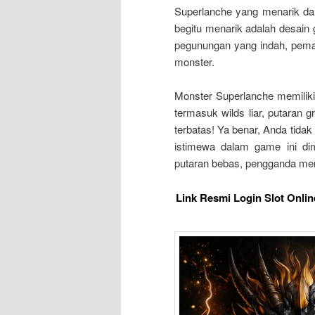
Superlanche yang menarik dar
begitu menarik adalah desain 
pegunungan yang indah, pemai
monster.
Monster Superlanche memiliki 
termasuk wilds liar, putaran
terbatas! Ya benar, Anda tidak
istimewa dalam game ini dim
putaran bebas, pengganda men
Link Resmi Login Slot Onli