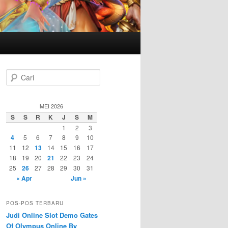
C
a
r
i
MEI 2026
S
S
R
K
J
S
M
1
2
3
4
5
6
7
8
9
10
11
12
13
14
15
16
17
18
19
20
21
22
23
24
25
26
27
28
29
30
31
« Apr
Jun »
POS-POS TERBARU
Judi Online Slot Demo Gates
Of Olympus Online By