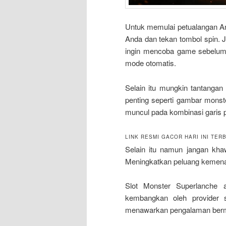
Untuk memulai petualangan And
Anda dan tekan tombol spin. J
ingin mencoba game sebelum b
mode otomatis.
Selain itu mungkin tantanga
penting seperti gambar monste
muncul pada kombinasi garis 
LINK RESMI GACOR HARI INI TE
Selain itu namun jangan kha
Meningkatkan peluang kemena
Slot Monster Superlanche 
kembangkan oleh provider sl
menawarkan pengalaman bermai