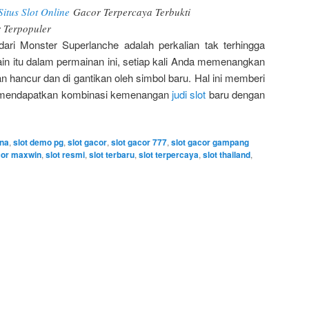
Situs Slot Online
Gacor Terpercaya Terbukti
 Terpopuler
ari Monster Superlanche adalah perkalian tak terhingga
in itu dalam permainan ini, setiap kali Anda memenangkan
 hancur dan di gantikan oleh simbol baru. Hal ini memberi
 mendapatkan kombinasi kemenangan
judi slot
baru dengan
ana
,
slot demo pg
,
slot gacor
,
slot gacor 777
,
slot gacor gampang
cor maxwin
,
slot resmi
,
slot terbaru
,
slot terpercaya
,
slot thailand
,