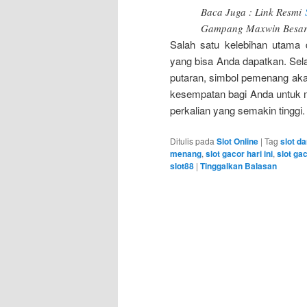
Baca Juga : Link Resmi
Gampang Maxwin Besar
Salah satu kelebihan utama d
yang bisa Anda dapatkan. Sela
putaran, simbol pemenang akan
kesempatan bagi Anda untuk
perkalian yang semakin tinggi.
Ditulis pada
Slot Online
|
Tag
slot d
menang
,
slot gacor hari ini
,
slot ga
slot88
|
Tinggalkan Balasan