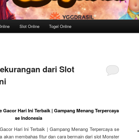
nline
Slot Online
Togel Online
ekurangan dari Slot
ni
ne Gacor Hari Ini Terbaik | Gampang Menang Terpercaya
se Indonesia
Gacor Hari Ini Terbaik | Gampang Menang Terpercaya se
kita akan membahas fitur dan cara bermain dari slot Monster