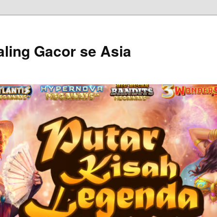
ling Gacor se Asia