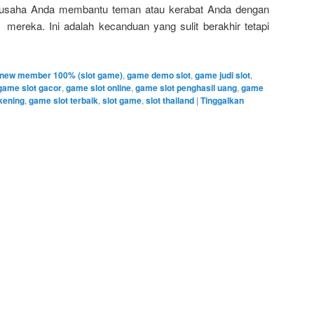
m usaha Anda membantu teman atau kerabat Anda dengan
mereka. Ini adalah kecanduan yang sulit berakhir tetapi
new member 100% (slot game)
,
game demo slot
,
game judi slot
,
game slot gacor
,
game slot online
,
game slot penghasil uang
,
game
kening
,
game slot terbaik
,
slot game
,
slot thailand
|
Tinggalkan