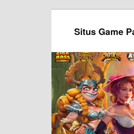
Langsung
Langsung
ke
ke
konten
konten
Situs Game Pa
utama
sekunder