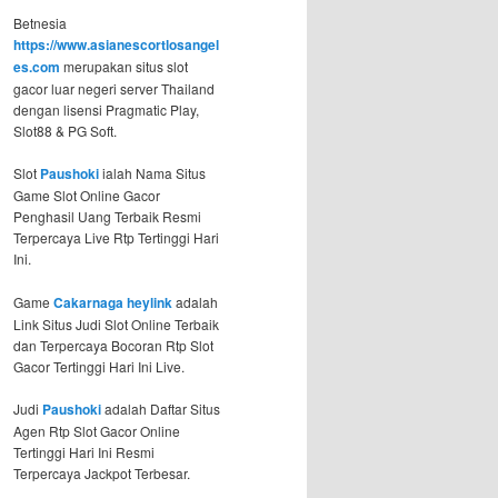
Betnesia
https://www.asianescortlosangel
es.com
merupakan situs slot
gacor luar negeri server Thailand
dengan lisensi Pragmatic Play,
Slot88 & PG Soft.
Slot
Paushoki
ialah Nama Situs
Game Slot Online Gacor
Penghasil Uang Terbaik Resmi
Terpercaya Live Rtp Tertinggi Hari
Ini.
Game
Cakarnaga heylink
adalah
Link Situs Judi Slot Online Terbaik
dan Terpercaya Bocoran Rtp Slot
Gacor Tertinggi Hari Ini Live.
Judi
Paushoki
adalah Daftar Situs
Agen Rtp Slot Gacor Online
Tertinggi Hari Ini Resmi
Terpercaya Jackpot Terbesar.