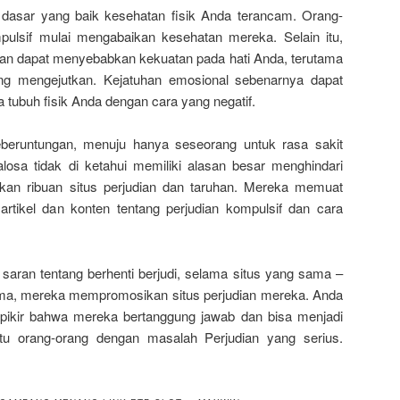
s dasar yang baik kesehatan fisik Anda terancam. Orang-
pulsif mulai mengabaikan kesehatan mereka. Selain itu,
kan dapat menyebabkan kekuatan pada hati Anda, terutama
ng mengejutkan. Kejatuhan emosional sebenarnya dapat
a tubuh fisik Anda dengan cara yang negatif.
beruntungan, menuju hanya seseorang untuk rasa sakit
alosa tidak di ketahui memiliki alasan besar menghindari
kukan ribuan situs perjudian dan taruhan. Mereka memuat
artikel dan konten tentang perjudian kompulsif dan cara
aran tentang berhenti berjudi, selama situs yang sama –
a, mereka mempromosikan situs perjudian mereka. Anda
erpikir bahwa mereka bertanggung jawab dan bisa menjadi
tu orang-orang dengan masalah Perjudian yang serius.