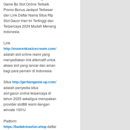
Game Bo Slot Online Terbaik
Promo Bonus Jackpot Terbesar
dan Link Daftar Nama Situs Rtp
Slot Gacor Hari Ini Tertinggi dan
Terpercaya 2024 Mudah Menang
Indonesia.
Link
http://moorenkosicecream.com/
adalah slot online resmi yang
menyediakan link alternatif untuk
akses slot yang lancar dan aman
bagi para pemain di Indonesia
Situs
http://gerbangasia-up.com/
adalah penyedia situs
slot
gacor
online
terpercaya di
tahun 2025 sekaligus merupakan
provider slot88 resmi dengan
winrate 100%!
Platform
https://badakmasfun.shop
daftar