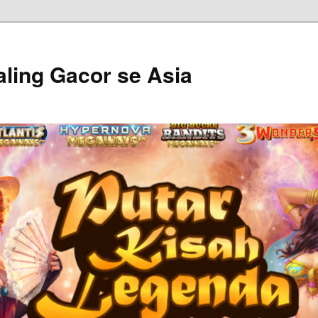
ling Gacor se Asia