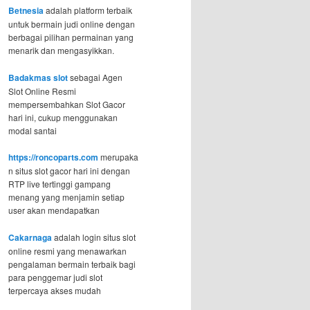
Betnesia
adalah platform terbaik
untuk bermain judi online dengan
berbagai pilihan permainan yang
menarik dan mengasyikkan.
Badakmas slot
sebagai Agen
Slot Online Resmi
mempersembahkan Slot Gacor
hari ini, cukup menggunakan
modal santai
https://roncoparts.com
merupaka
n situs slot gacor hari ini dengan
RTP live tertinggi gampang
menang yang menjamin setiap
user akan mendapatkan
Cakarnaga
adalah login situs slot
online resmi yang menawarkan
pengalaman bermain terbaik bagi
para penggemar judi slot
terpercaya akses mudah