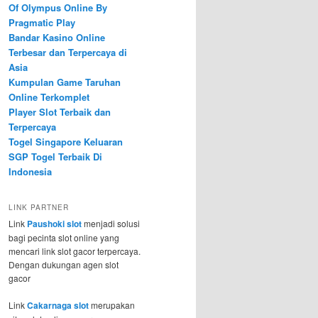
Of Olympus Online By
Pragmatic Play
Bandar Kasino Online
Terbesar dan Terpercaya di
Asia
Kumpulan Game Taruhan
Online Terkomplet
Player Slot Terbaik dan
Terpercaya
Togel Singapore Keluaran
SGP Togel Terbaik Di
Indonesia
LINK PARTNER
Link
Paushoki slot
menjadi solusi
bagi pecinta slot online yang
mencari link slot gacor terpercaya.
Dengan dukungan agen slot
gacor
Link
Cakarnaga slot
merupakan