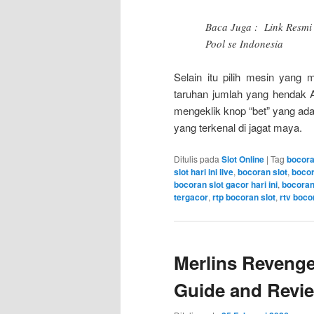
Baca Juga : Link Resm
Pool se Indonesia
Selain itu pilih mesin yang
taruhan jumlah yang hendak A
mengeklik knop “bet” yang ada
yang terkenal di jagat maya.
Ditulis pada
Slot Online
|
Tag
bocora
slot hari ini live
,
bocoran slot
,
bocor
bocoran slot gacor hari ini
,
bocoran
tergacor
,
rtp bocoran slot
,
rtv boco
Merlins Reveng
Guide and Revi