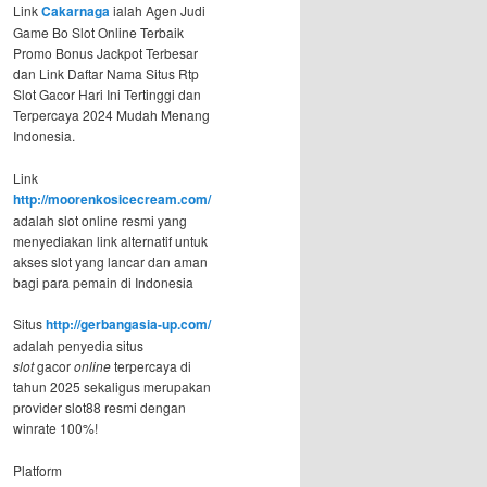
Link
Cakarnaga
ialah Agen Judi
Game Bo Slot Online Terbaik
Promo Bonus Jackpot Terbesar
dan Link Daftar Nama Situs Rtp
Slot Gacor Hari Ini Tertinggi dan
Terpercaya 2024 Mudah Menang
Indonesia.
Link
http://moorenkosicecream.com/
adalah slot online resmi yang
menyediakan link alternatif untuk
akses slot yang lancar dan aman
bagi para pemain di Indonesia
Situs
http://gerbangasia-up.com/
adalah penyedia situs
slot
gacor
online
terpercaya di
tahun 2025 sekaligus merupakan
provider slot88 resmi dengan
winrate 100%!
Platform