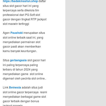
https://badakmasfun.shop
daftar
situs slot gacor hari ini yang
terpercaya serta dikelola tim
professional dari PG Soft slot
gacor dengan tingkat RTP jackpot
slot maxwin tertinggi
Agen
Paushoki
merupakan situs
slot online terbaik saat ini, yang
menyediakan permainan slot
gacor pasti akan memberikan
kamu banyak keuntungan.
Situs
gerbangasia
slot gacor hari
ini paling terpercaya paling
terbaru di tahun 2024 yang
menyediakan game slot online
digemari oleh pecinta slot online..
Link
Betnesia
adalah situs judi
slot online gacor terpercaya resmi
menyediakan berbagai game slot
gacor terbaik dengan bonus
jackpot maxwin