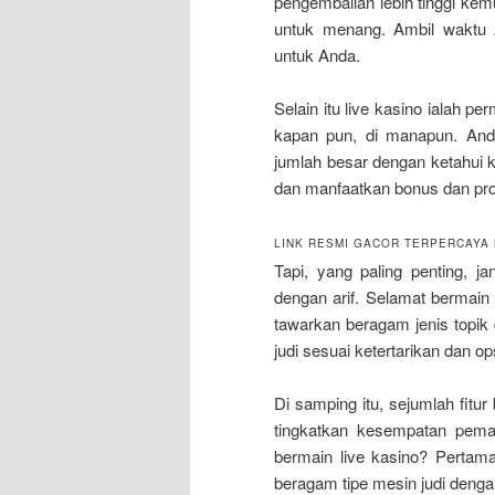
pengembalian lebih tinggi k
untuk menang. Ambil waktu 
untuk Anda.
Selain itu live kasino ialah
kapan pun, di manapun. And
jumlah besar dengan ketahui k
dan manfaatkan bonus dan pr
LINK RESMI GACOR TERPERCAYA
Tapi, yang paling penting, j
dengan arif. Selamat bermain
tawarkan beragam jenis topik d
judi sesuai ketertarikan dan op
Di samping itu, sejumlah fitur
tingkatkan kesempatan pema
bermain live kasino? Pertama
beragam tipe mesin judi denga