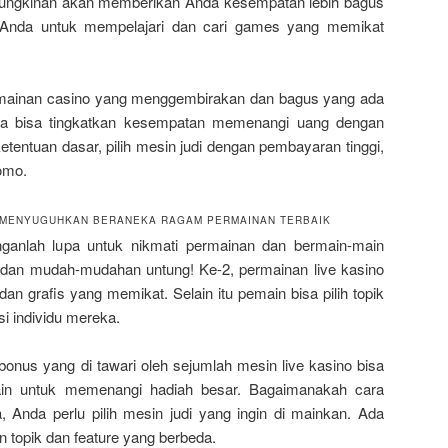
emungkinan akan memberikan Anda kesempatan lebih bagus
Anda untuk mempelajari dan cari games yang memikat
 permainan casino yang menggembirakan dan bagus yang ada
a bisa tingkatkan kesempatan memenangi uang dengan
etentuan dasar, pilih mesin judi dengan pembayaran tinggi,
omo.
 MENYUGUHKAN BERANEKA RAGAM PERMAINAN TERBAIK
anganlah lupa untuk nikmati permainan dan bermain-main
 dan mudah-mudahan untung! Ke-2, permainan live kasino
an grafis yang memikat. Selain itu pemain bisa pilih topik
si individu mereka.
 bonus yang di tawari oleh sejumlah mesin live kasino bisa
in untuk memenangi hadiah besar. Bagaimanakah cara
, Anda perlu pilih mesin judi yang ingin di mainkan. Ada
n topik dan feature yang berbeda.