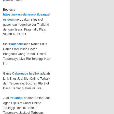
Betnesia
https://www.asianescortlosangel
es.com
merupakan situs slot
gacor luar negeri server Thailand
dengan lisensi Pragmatic Play,
Slot88 & PG Soft.
Slot
Paushoki
ialah Nama Situs
Game Slot Online Gacor
Penghasil Uang Terbaik Resmi
Terpercaya Live Rtp Tertinggi Hari
Ini.
Game
Cakarnaga heylink
adalah
Link Situs Judi Slot Online Terbaik
dan Terpercaya Bocoran Rtp Slot
Gacor Tertinggi Hari Ini Live.
Judi
Paushoki
adalah Daftar Situs
Agen Rtp Slot Gacor Online
Tertinggi Hari Ini Resmi
Terpercaya Jackpot Terbesar.