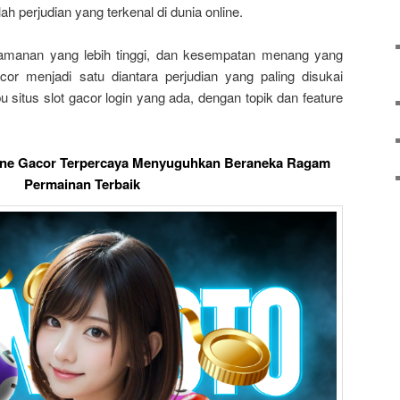
ah perjudian yang terkenal di dunia online.
eamanan yang lebih tinggi, dan kesempatan menang yang
or menjadi satu diantara perjudian yang paling disukai
u situs slot gacor login yang ada, dengan topik dan feature
line Gacor Terpercaya Menyuguhkan Beraneka Ragam
Permainan Terbaik