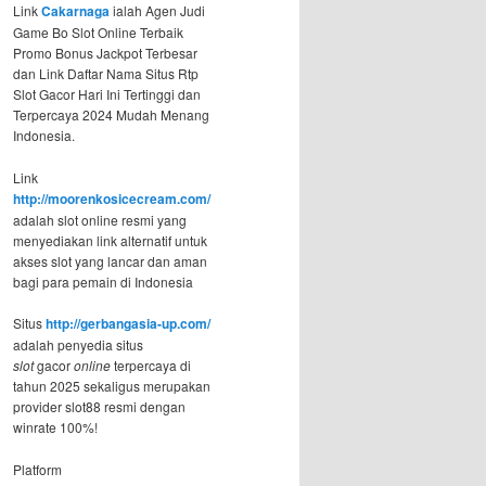
Link
Cakarnaga
ialah Agen Judi
Game Bo Slot Online Terbaik
Promo Bonus Jackpot Terbesar
dan Link Daftar Nama Situs Rtp
Slot Gacor Hari Ini Tertinggi dan
Terpercaya 2024 Mudah Menang
Indonesia.
Link
http://moorenkosicecream.com/
adalah slot online resmi yang
menyediakan link alternatif untuk
akses slot yang lancar dan aman
bagi para pemain di Indonesia
Situs
http://gerbangasia-up.com/
adalah penyedia situs
slot
gacor
online
terpercaya di
tahun 2025 sekaligus merupakan
provider slot88 resmi dengan
winrate 100%!
Platform