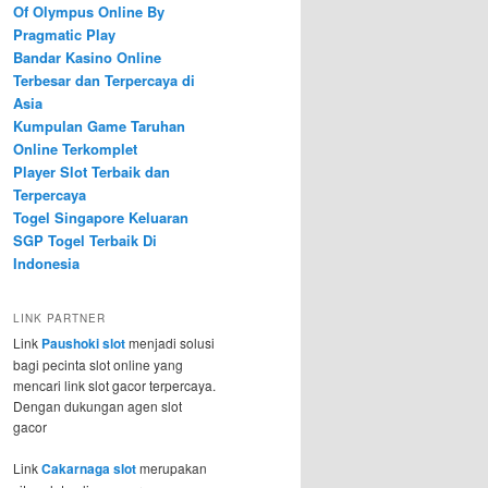
Of Olympus Online By
Pragmatic Play
Bandar Kasino Online
Terbesar dan Terpercaya di
Asia
Kumpulan Game Taruhan
Online Terkomplet
Player Slot Terbaik dan
Terpercaya
Togel Singapore Keluaran
SGP Togel Terbaik Di
Indonesia
LINK PARTNER
Link
Paushoki slot
menjadi solusi
bagi pecinta slot online yang
mencari link slot gacor terpercaya.
Dengan dukungan agen slot
gacor
Link
Cakarnaga slot
merupakan