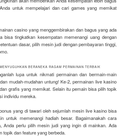
emungkinan akan memberikan Anda kesempatan lebih bagus
Anda untuk mempelajari dan cari games yang memikat
 permainan casino yang menggembirakan dan bagus yang ada
a bisa tingkatkan kesempatan memenangi uang dengan
etentuan dasar, pilih mesin judi dengan pembayaran tinggi,
omo.
 MENYUGUHKAN BERANEKA RAGAM PERMAINAN TERBAIK
anganlah lupa untuk nikmati permainan dan bermain-main
 dan mudah-mudahan untung! Ke-2, permainan live kasino
an grafis yang memikat. Selain itu pemain bisa pilih topik
si individu mereka.
 bonus yang di tawari oleh sejumlah mesin live kasino bisa
in untuk memenangi hadiah besar. Bagaimanakah cara
, Anda perlu pilih mesin judi yang ingin di mainkan. Ada
n topik dan feature yang berbeda.