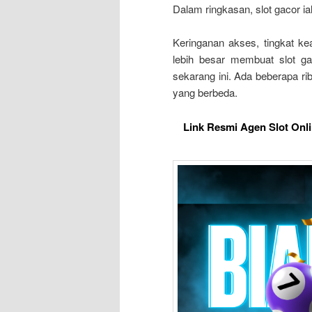
Dalam ringkasan, slot gacor ial
Keringanan akses, tingkat k
lebih besar membuat slot gac
sekarang ini. Ada beberapa rib
yang berbeda.
Link Resmi Agen Slot On