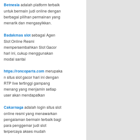
Betnesia
adalah platform terbaik
untuk bermain judi online dengan
berbagai pilihan permainan yang
menarik dan mengasyikkan.
Badakmas slot
sebagai Agen
Slot Online Resmi
mempersembahkan Slot Gacor
hari ini, cukup menggunakan
modal santai
https://roncoparts.com
merupaka
n situs slot gacor hari ini dengan
RTP live tertinggi gampang
menang yang menjamin setiap
user akan mendapatkan
Cakarnaga
adalah login situs slot
online resmi yang menawarkan
pengalaman bermain terbaik bagi
para penggemar judi slot
terpercaya akses mudah