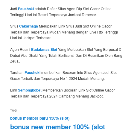
Judi
Paushoki
adalah Daftar Situs Agen Rtp Slot Gacor Online
Tertinggi Hari Ini Resmi Terpercaya Jackpot Terbesar.
Situs
Cakarnaga
Merupakan Link Situs Judi Slot Online Gacor
Terbaik dan Terpercaya Mudah Menang dengan Live Rtp Tertinggi
Hari Ini Jackpot Terbesar.
Agen Resmi
Badakmas Slot
Yang Merupakan Slot Yang Berpusat DI
Dubai Abu Dhabi Yang Telah Berlisensi Dan Di Resmikan Oleh Bang
Zeus..
Taruhan
Paushoki
memberikan Bocoran Info Situs Agen Judi Slot
Gacor Terbaik dan Terpercaya No 1 2024 Mudah Menang.
Link
Semongkobet
Memberikan Bocoran Link Slot Online Gacor
Terbaik dan Terpercaya 2024 Gampang Menang Jackpot.
TAG
bonus member baru 150% (slot)
bonus new member 100% (slot