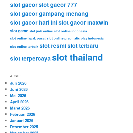
slot gacor
slot gacor 777
slot gacor gampang menang
slot gacor hari ini
slot gacor maxwin
slot game
slot judi online
slot online indonesia
slot online lapak pusat
slot online pragmatic play indonesia
slot resmi
slot terbaru
slot online terbaik
slot thailand
slot terpercaya
ARSIP
Juli 2026
Juni 2026
Mei 2026
April 2026
Maret 2026
Februari 2026
Januari 2026
Desember 2025
November 2025