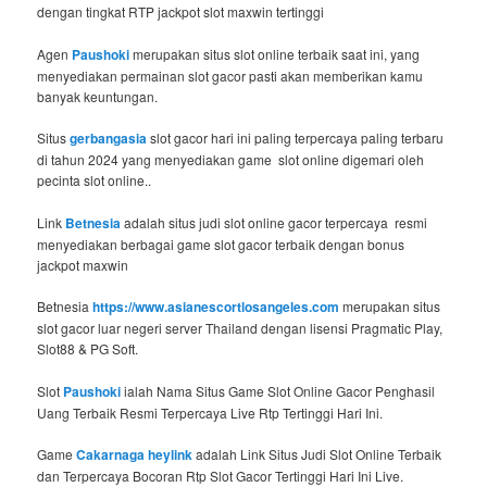
dengan tingkat RTP jackpot slot maxwin tertinggi
Agen
Paushoki
merupakan situs slot online terbaik saat ini, yang
menyediakan permainan slot gacor pasti akan memberikan kamu
banyak keuntungan.
Situs
gerbangasia
slot gacor hari ini paling terpercaya paling terbaru
di tahun 2024 yang menyediakan game slot online digemari oleh
pecinta slot online..
Link
Betnesia
adalah situs judi slot online gacor terpercaya resmi
menyediakan berbagai game slot gacor terbaik dengan bonus
jackpot maxwin
Betnesia
https://www.asianescortlosangeles.com
merupakan situs
slot gacor luar negeri server Thailand dengan lisensi Pragmatic Play,
Slot88 & PG Soft.
Slot
Paushoki
ialah Nama Situs Game Slot Online Gacor Penghasil
Uang Terbaik Resmi Terpercaya Live Rtp Tertinggi Hari Ini.
Game
Cakarnaga heylink
adalah Link Situs Judi Slot Online Terbaik
dan Terpercaya Bocoran Rtp Slot Gacor Tertinggi Hari Ini Live.