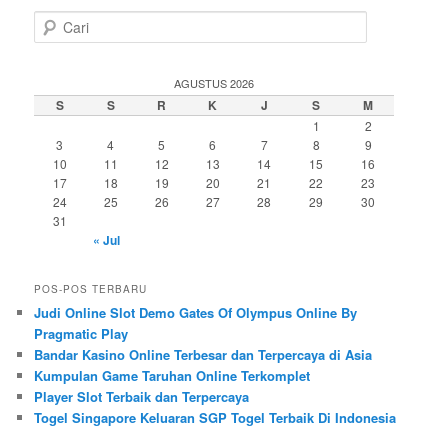
C
a
r
i
AGUSTUS 2026
S
S
R
K
J
S
M
1
2
3
4
5
6
7
8
9
10
11
12
13
14
15
16
17
18
19
20
21
22
23
24
25
26
27
28
29
30
31
« Jul
POS-POS TERBARU
Judi Online Slot Demo Gates Of Olympus Online By
Pragmatic Play
Bandar Kasino Online Terbesar dan Terpercaya di Asia
Kumpulan Game Taruhan Online Terkomplet
Player Slot Terbaik dan Terpercaya
Togel Singapore Keluaran SGP Togel Terbaik Di Indonesia