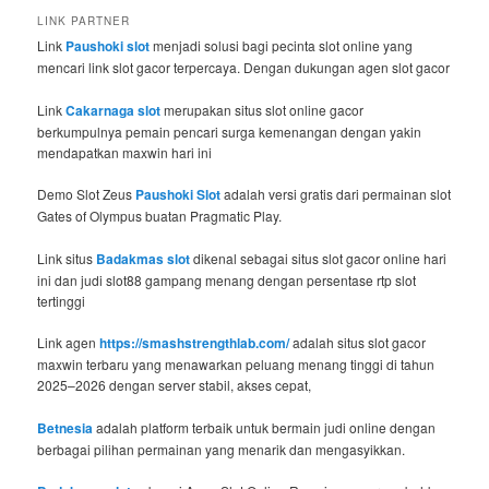
LINK PARTNER
Link
Paushoki slot
menjadi solusi bagi pecinta slot online yang
mencari link slot gacor terpercaya. Dengan dukungan agen slot gacor
Link
Cakarnaga slot
merupakan situs slot online gacor
berkumpulnya pemain pencari surga kemenangan dengan yakin
mendapatkan maxwin hari ini
Demo Slot Zeus
Paushoki Slot
adalah versi gratis dari permainan slot
Gates of Olympus buatan Pragmatic Play.
Link situs
Badakmas slot
dikenal sebagai situs slot gacor online hari
ini dan judi slot88 gampang menang dengan persentase rtp slot
tertinggi
Link agen
https://smashstrengthlab.com/
adalah situs slot gacor
maxwin terbaru yang menawarkan peluang menang tinggi di tahun
2025–2026 dengan server stabil, akses cepat,
Betnesia
adalah platform terbaik untuk bermain judi online dengan
berbagai pilihan permainan yang menarik dan mengasyikkan.