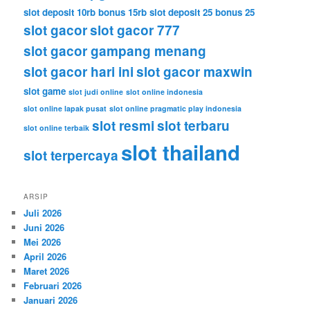
slot deposit 10rb bonus 15rb
slot deposit 25 bonus 25
slot gacor
slot gacor 777
slot gacor gampang menang
slot gacor hari ini
slot gacor maxwin
slot game
slot judi online
slot online indonesia
slot online lapak pusat
slot online pragmatic play indonesia
slot resmi
slot terbaru
slot online terbaik
slot thailand
slot terpercaya
ARSIP
Juli 2026
Juni 2026
Mei 2026
April 2026
Maret 2026
Februari 2026
Januari 2026