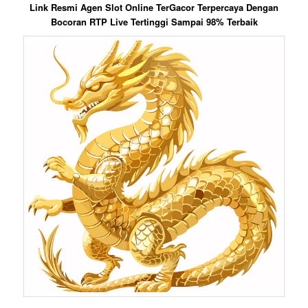
Link Resmi Agen Slot Online TerGacor Terpercaya Dengan
Bocoran RTP Live Tertinggi Sampai 98% Terbaik