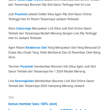
dan Terpercaya Bocoran Rtp Slot Gacor Tertinggi Hari Ini Live.
Judi
Paushoki
adalah Daftar Situs Agen Rtp Slot Gacor Online
Tertinggi Hari Ini Resmi Terpercaya Jackpot Terbesar.
Situs
Cakarnaga
Merupakan Link Situs Judi Slot Online Gacor
Terbaik dan Terpercaya Mudah Menang dengan Live Rtp Tertinggi
Hari Ini Jackpot Terbesar.
Agen Resmi
Badakmas Slot
Yang Merupakan Slot Yang Berpusat DI
Dubai Abu Dhabi Yang Telah Berlisensi Dan Di Resmikan Oleh Bang
Zeus..
Taruhan
Paushoki
memberikan Bocoran Info Situs Agen Judi Slot
Gacor Terbaik dan Terpercaya No 1 2024 Mudah Menang.
Link
Semongkobet
Memberikan Bocoran Link Slot Online Gacor
Terbaik dan Terpercaya 2024 Gampang Menang Jackpot.
TAG
bonus member baru 150% (slot)