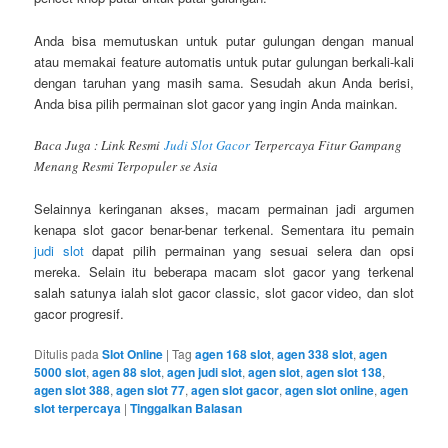
Anda bisa memutuskan untuk putar gulungan dengan manual
atau memakai feature automatis untuk putar gulungan berkali-kali
dengan taruhan yang masih sama. Sesudah akun Anda berisi,
Anda bisa pilih permainan slot gacor yang ingin Anda mainkan.
Baca Juga : Link Resmi
Judi Slot Gacor
Terpercaya Fitur Gampang
Menang Resmi Terpopuler se Asia
Selainnya keringanan akses, macam permainan jadi argumen
kenapa slot gacor benar-benar terkenal. Sementara itu pemain
judi slot
dapat pilih permainan yang sesuai selera dan opsi
mereka. Selain itu beberapa macam slot gacor yang terkenal
salah satunya ialah slot gacor classic, slot gacor video, dan slot
gacor progresif.
Ditulis pada
Slot Online
|
Tag
agen 168 slot
,
agen 338 slot
,
agen
5000 slot
,
agen 88 slot
,
agen judi slot
,
agen slot
,
agen slot 138
,
agen slot 388
,
agen slot 77
,
agen slot gacor
,
agen slot online
,
agen
slot terpercaya
|
Tinggalkan Balasan