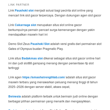
LINK PARTNER
Link
Paushoki slot
menjadi solusi bagi pecinta slot online yang
mencari link slot gacor terpercaya. Dengan dukungan agen slot gacor
Link
Cakarnaga slot
merupakan situs slot online gacor
berkumpulnya pemain pencari surga kemenangan dengan yakin
mendapatkan maxwin hari ini
Demo Slot Zeus
Paushoki Slot
adalah versi gratis dari permainan slot
Gates of Olympus buatan Pragmatic Play.
Link situs
Badakmas slot
dikenal sebagai situs slot gacor online hari
ini dan judi slot88 gampang menang dengan persentase rtp slot
tertinggi
Link agen
https://smashstrengthlab.com/
adalah situs slot gacor
maxwin terbaru yang menawarkan peluang menang tinggi di tahun
2025–2026 dengan server stabil, akses cepat,
Betnesia
adalah platform terbaik untuk bermain judi online dengan
berbagai pilihan permainan yang menarik dan mengasyikkan.