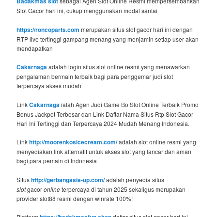
Badakmas slot
sebagai Agen Slot Online Resmi mempersembahkan
Slot Gacor hari ini, cukup menggunakan modal santai
https://roncoparts.com
merupakan situs slot gacor hari ini dengan
RTP live tertinggi gampang menang yang menjamin setiap user akan
mendapatkan
Cakarnaga
adalah login situs slot online resmi yang menawarkan
pengalaman bermain terbaik bagi para penggemar judi slot
terpercaya akses mudah
Link
Cakarnaga
ialah Agen Judi Game Bo Slot Online Terbaik Promo
Bonus Jackpot Terbesar dan Link Daftar Nama Situs Rtp Slot Gacor
Hari Ini Tertinggi dan Terpercaya 2024 Mudah Menang Indonesia.
Link
http://moorenkosicecream.com/
adalah slot online resmi yang
menyediakan link alternatif untuk akses slot yang lancar dan aman
bagi para pemain di Indonesia
Situs
http://gerbangasia-up.com/
adalah penyedia situs
slot
gacor
online
terpercaya di tahun 2025 sekaligus merupakan
provider slot88 resmi dengan winrate 100%!
Platform
daftar situs slot gacor hari ini