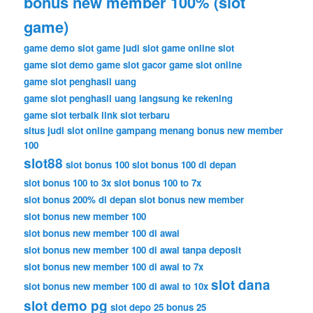
bonus new member 100% (slot
game)
game demo slot
game judi slot
game online slot
game slot demo
game slot gacor
game slot online
game slot penghasil uang
game slot penghasil uang langsung ke rekening
game slot terbaik
link slot terbaru
situs judi slot online gampang menang bonus new member
100
slot88
slot bonus 100
slot bonus 100 di depan
slot bonus 100 to 3x
slot bonus 100 to 7x
slot bonus 200% di depan
slot bonus new member
slot bonus new member 100
slot bonus new member 100 di awal
slot bonus new member 100 di awal tanpa deposit
slot bonus new member 100 di awal to 7x
slot dana
slot bonus new member 100 di awal to 10x
slot demo pg
slot depo 25 bonus 25