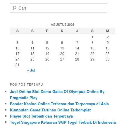
C
a
r
i
AGUSTUS 2026
S
S
R
K
J
S
M
1
2
3
4
5
6
7
8
9
10
11
12
13
14
15
16
17
18
19
20
21
22
23
24
25
26
27
28
29
30
31
« Jul
POS-POS TERBARU
Judi Online Slot Demo Gates Of Olympus Online By
Pragmatic Play
Bandar Kasino Online Terbesar dan Terpercaya di Asia
Kumpulan Game Taruhan Online Terkomplet
Player Slot Terbaik dan Terpercaya
Togel Singapore Keluaran SGP Togel Terbaik Di Indonesia