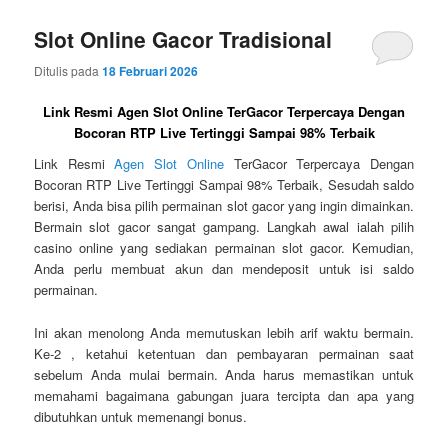
Slot Online Gacor Tradisional
Ditulis pada
18 Februari 2026
Link Resmi Agen Slot Online TerGacor Terpercaya Dengan
Bocoran RTP Live Tertinggi Sampai 98% Terbaik
Link Resmi
Agen Slot Online
TerGacor Terpercaya Dengan
Bocoran RTP Live Tertinggi Sampai 98% Terbaik, Sesudah saldo
berisi, Anda bisa pilih permainan slot gacor yang ingin dimainkan.
Bermain slot gacor sangat gampang. Langkah awal ialah pilih
casino online yang sediakan permainan slot gacor. Kemudian,
Anda perlu membuat akun dan mendeposit untuk isi saldo
permainan.
Ini akan menolong Anda memutuskan lebih arif waktu bermain.
Ke-2 , ketahui ketentuan dan pembayaran permainan saat
sebelum Anda mulai bermain. Anda harus memastikan untuk
memahami bagaimana gabungan juara tercipta dan apa yang
dibutuhkan untuk memenangi bonus.