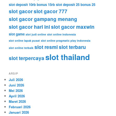
slot deposit 10rb bonus 15rb
slot deposit 25 bonus 25
slot gacor
slot gacor 777
slot gacor gampang menang
slot gacor hari ini
slot gacor maxwin
slot game
slot judi online
slot online indonesia
slot online lapak pusat
slot online pragmatic play indonesia
slot resmi
slot terbaru
slot online terbaik
slot thailand
slot terpercaya
ARSIP
Juli 2026
Juni 2026
Mei 2026
April 2026
Maret 2026
Februari 2026
Januari 2026