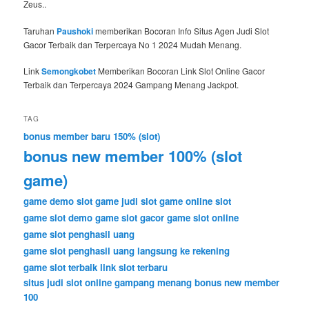
Zeus..
Taruhan
Paushoki
memberikan Bocoran Info Situs Agen Judi Slot
Gacor Terbaik dan Terpercaya No 1 2024 Mudah Menang.
Link
Semongkobet
Memberikan Bocoran Link Slot Online Gacor
Terbaik dan Terpercaya 2024 Gampang Menang Jackpot.
TAG
bonus member baru 150% (slot)
bonus new member 100% (slot
game)
game demo slot
game judi slot
game online slot
game slot demo
game slot gacor
game slot online
game slot penghasil uang
game slot penghasil uang langsung ke rekening
game slot terbaik
link slot terbaru
situs judi slot online gampang menang bonus new member
100