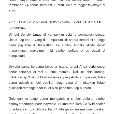
tambahan +4 bebas berputar. 3 atau lebih re-trigger layaknya di
atas.
LINK RESMI TOTO ONLINE 4D HONGKONG POOLS TERBAIK SE
INDONESIA
Simbol Buffalo Emas di kumpulkan selama permainan bonus.
Untuk tiap-tiap 3 yang di kumpulkan, di antara simbol nilai tinggi
pada paytable di tingkatkan ke simbol buffalo. Anda dapat
menghimpun maksimum 12 simbol buffalo emas dapat di
kumpulkan.
Bekerja sama bersama berputar gratis, tetapi Anda perlu super
bonus tersebar di reel 6 untuk memicu. Kali ini lebih kurang,
untuk setiap 3 simbol buffalo emas yang Anda kumpulkan, tidak
cuma adalah simbol bernilai tinggi yang di tingkatkan tetapi
gulungan rampage saat ini di picu pada tiap tiap putaran.
Gulungan rampage cuma mengandung simbol buffalo, simbol
berbayar tertinggi pada paytable. Hukumtoto Toro Go Wild adalah
di antara seri Elk Studios favorit kita gara-gara menggembirakan