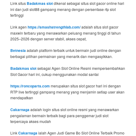
Link situs
Badakmas slot
dikenal sebagai situs slot gacor online hari
ini dan judi slot88 gampang menang dengan persentase rtp slot
tertinggi
Link agen
https://smashstrengthlab.com/
adalah situs slot gacor
maxwin terbaru yang menawarkan peluang menang tinggi di tahun
2025–2026 dengan server stabil, akses cepat,
Betnesia
adalah platform terbaik untuk bermain judi online dengan
berbagai pilihan permainan yang menarik dan mengasyikkan.
Badakmas slot
sebagai Agen Slot Online Resmi mempersembahkan
Slot Gacor hari ini, cukup menggunakan modal santai
https://roncoparts.com
merupakan situs slot gacor hari ini dengan
RTP live tertinggi gampang menang yang menjamin setiap user akan
mendapatkan
Cakarnaga
adalah login situs slot online resmi yang menawarkan
pengalaman bermain terbaik bagi para penggemar judi slot
terpercaya akses mudah
Link
Cakarnaga
ialah Agen Judi Game Bo Slot Online Terbaik Promo