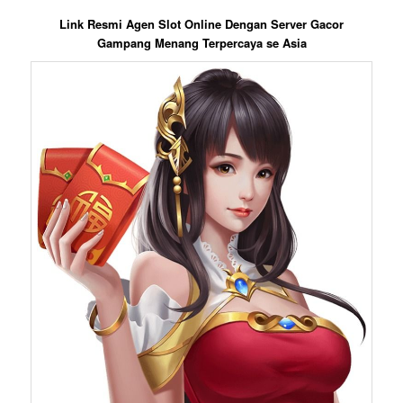
Link Resmi Agen Slot Online Dengan Server Gacor
Gampang Menang Terpercaya se Asia