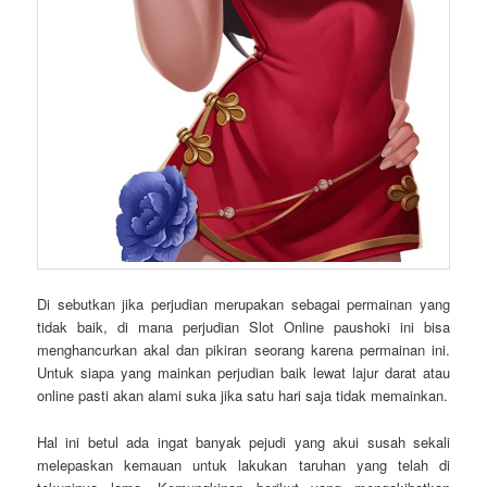
Di sebutkan jika perjudian merupakan sebagai permainan yang
tidak baik, di mana perjudian Slot Online paushoki ini bisa
menghancurkan akal dan pikiran seorang karena permainan ini.
Untuk siapa yang mainkan perjudian baik lewat lajur darat atau
online pasti akan alami suka jika satu hari saja tidak memainkan.
Hal ini betul ada ingat banyak pejudi yang akui susah sekali
melepaskan kemauan untuk lakukan taruhan yang telah di