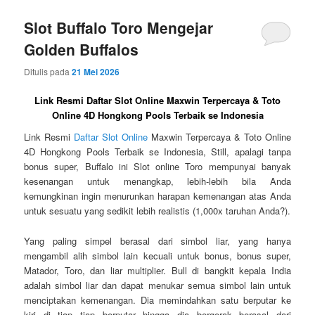
Slot Buffalo Toro Mengejar
Golden Buffalos
Ditulis pada
21 Mei 2026
Link Resmi Daftar Slot Online Maxwin Terpercaya & Toto
Online 4D Hongkong Pools Terbaik se Indonesia
Link Resmi
Daftar Slot Online
Maxwin Terpercaya & Toto Online
4D Hongkong Pools Terbaik se Indonesia, Still, apalagi tanpa
bonus super, Buffalo ini Slot online Toro mempunyai banyak
kesenangan untuk menangkap, lebih-lebih bila Anda
kemungkinan ingin menurunkan harapan kemenangan atas Anda
untuk sesuatu yang sedikit lebih realistis (1,000x taruhan Anda?).
Yang paling simpel berasal dari simbol liar, yang hanya
mengambil alih simbol lain kecuali untuk bonus, bonus super,
Matador, Toro, dan liar multiplier. Bull di bangkit kepala India
adalah simbol liar dan dapat menukar semua simbol lain untuk
menciptakan kemenangan. Dia memindahkan satu berputar ke
kiri di tiap tiap berputar hingga dia bergerak berasal dari