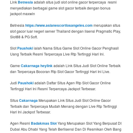
Link
Betnesia
adalah situs judi slot online gacor terpercaya resmi
menyediakan berbagai game slot gacor terbaik dengan bonus
jackpot maxwin
Betnesia
https://www.asianescortlosangeles.com
merupakan situs
slot gacor luar negeri server Thailand dengan lisensi Pragmatic Play,
Slot88 & PG Soft.
Slot
Paushoki
ialah Nama Situs Game Slot Online Gacor Penghasil
Uang Terbaik Resmi Terpercaya Live Rtp Tertinggi Hari Ini.
Game
Cakarnaga heylink
adalah Link Situs Judi Slot Online Terbaik
dan Terpercaya Bocoran Rtp Slot Gacor Tertinggi Hari Ini Live.
Judi
Paushoki
adalah Daftar Situs Agen Rtp Slot Gacor Online
Tertinggi Hari Ini Resmi Terpercaya Jackpot Terbesar.
Situs
Cakarnaga
Merupakan Link Situs Judi Slot Online Gacor
Terbaik dan Terpercaya Mudah Menang dengan Live Rtp Tertinggi
Hari Ini Jackpot Terbesar.
Agen Resmi
Badakmas Slot
Yang Merupakan Slot Yang Berpusat DI
Dubai Abu Dhabi Yang Telah Berlisensi Dan Di Resmikan Oleh Bang