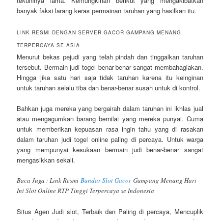
tekuninya lama. Kemungkinan berikut yang mengakibatkan
banyak faksi larang keras permainan taruhan yang hasilkan itu.
LINK RESMI DENGAN SERVER GACOR GAMPANG MENANG
TERPERCAYA SE ASIA
Menurut bekas pejudi yang telah pindah dan tinggalkan taruhan
tersebut. Bermain judi togel benar-benar sangat membahagiakan.
Hingga jika satu hari saja tidak taruhan karena itu keinginan
untuk taruhan selalu tiba dan benar-benar susah untuk di kontrol.
Bahkan juga mereka yang bergairah dalam taruhan ini ikhlas jual
atau mengagumkan barang bernilai yang mereka punyai. Cuma
untuk memberikan kepuasan rasa ingin tahu yang di rasakan
dalam taruhan judi togel online paling di percaya. Untuk warga
yang mempunyai kesukaan bermain judi benar-benar sangat
mengasikkan sekali.
Baca Juga : Link Resmi
Bandar Slot Gacor
Gampang Menang Hari
Ini Slot Online RTP Tinggi Terpercaya se Indonesia
Situs Agen Judi slot, Terbaik dan Paling di percaya, Mencuplik