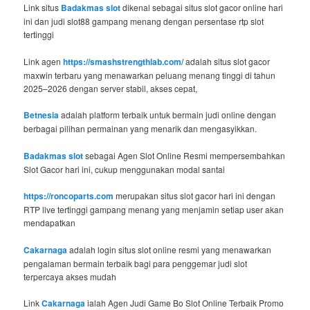
Link situs
Badakmas slot
dikenal sebagai situs slot gacor online hari
ini dan judi slot88 gampang menang dengan persentase rtp slot
tertinggi
Link agen
https://smashstrengthlab.com/
adalah situs slot gacor
maxwin terbaru yang menawarkan peluang menang tinggi di tahun
2025–2026 dengan server stabil, akses cepat,
Betnesia
adalah platform terbaik untuk bermain judi online dengan
berbagai pilihan permainan yang menarik dan mengasyikkan.
Badakmas slot
sebagai Agen Slot Online Resmi mempersembahkan
Slot Gacor hari ini, cukup menggunakan modal santai
https://roncoparts.com
merupakan situs slot gacor hari ini dengan
RTP live tertinggi gampang menang yang menjamin setiap user akan
mendapatkan
Cakarnaga
adalah login situs slot online resmi yang menawarkan
pengalaman bermain terbaik bagi para penggemar judi slot
terpercaya akses mudah
Link
Cakarnaga
ialah Agen Judi Game Bo Slot Online Terbaik Promo