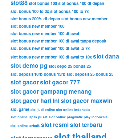
slot88
slot bonus 100
slot bonus 100 di depan
slot bonus 100 to 3x
slot bonus 100 to 7x
slot bonus 200% di depan
slot bonus new member
slot bonus new member 100
slot bonus new member 100 di awal
slot bonus new member 100 di awal tanpa deposit
slot bonus new member 100 di awal to 7x
slot dana
slot bonus new member 100 di awal to 10x
slot demo pg
slot depo 25 bonus 25
slot deposit 10rb bonus 15rb
slot deposit 25 bonus 25
slot gacor
slot gacor 777
slot gacor gampang menang
slot gacor hari ini
slot gacor maxwin
slot game
slot judi online
slot online indonesia
slot online lapak pusat
slot online pragmatic play indonesia
slot resmi
slot terbaru
slot online terbaik
slot thailand
slot terpercaya