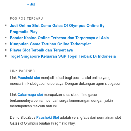
« Jul
POS-POS TERBARU
Judi Online Slot Demo Gates Of Olympus Online By
Pragmatic Play
Bandar Kasino Online Terbesar dan Terpercaya di Asia
Kumpulan Game Taruhan Online Terkomplet
Player Slot Terbaik dan Terpercaya
Togel Singapore Keluaran SGP Togel Terbaik Di Indonesia
LINK PARTNER
Link
Paushoki slot
menjadi solusi bagi pecinta slot online yang
mencari link slot gacor terpercaya. Dengan dukungan agen slot gacor
Link
Cakarnaga slot
merupakan situs slot online gacor
berkumpulnya pemain pencari surga kemenangan dengan yakin
mendapatkan maxwin hari ini
Demo Slot Zeus
Paushoki Slot
adalah versi gratis dari permainan slot
Gates of Olympus buatan Pragmatic Play.