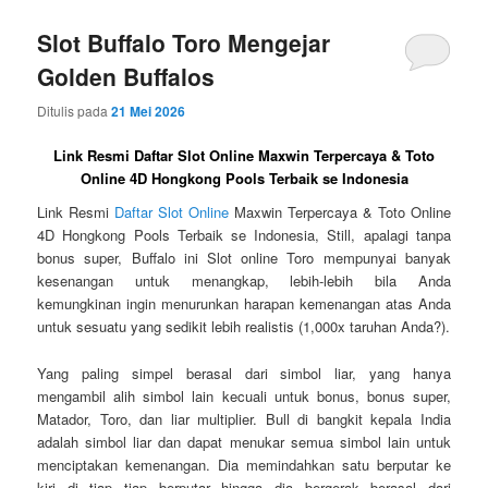
Slot Buffalo Toro Mengejar
Golden Buffalos
Ditulis pada
21 Mei 2026
Link Resmi Daftar Slot Online Maxwin Terpercaya & Toto
Online 4D Hongkong Pools Terbaik se Indonesia
Link Resmi
Daftar Slot Online
Maxwin Terpercaya & Toto Online
4D Hongkong Pools Terbaik se Indonesia, Still, apalagi tanpa
bonus super, Buffalo ini Slot online Toro mempunyai banyak
kesenangan untuk menangkap, lebih-lebih bila Anda
kemungkinan ingin menurunkan harapan kemenangan atas Anda
untuk sesuatu yang sedikit lebih realistis (1,000x taruhan Anda?).
Yang paling simpel berasal dari simbol liar, yang hanya
mengambil alih simbol lain kecuali untuk bonus, bonus super,
Matador, Toro, dan liar multiplier. Bull di bangkit kepala India
adalah simbol liar dan dapat menukar semua simbol lain untuk
menciptakan kemenangan. Dia memindahkan satu berputar ke
kiri di tiap tiap berputar hingga dia bergerak berasal dari