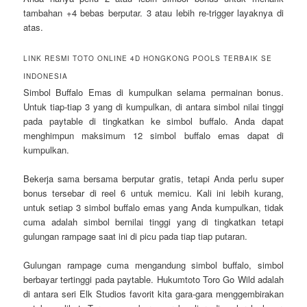
tambahan +4 bebas berputar. 3 atau lebih re-trigger layaknya di
atas.
LINK RESMI TOTO ONLINE 4D HONGKONG POOLS TERBAIK SE
INDONESIA
Simbol Buffalo Emas di kumpulkan selama permainan bonus.
Untuk tiap-tiap 3 yang di kumpulkan, di antara simbol nilai tinggi
pada paytable di tingkatkan ke simbol buffalo. Anda dapat
menghimpun maksimum 12 simbol buffalo emas dapat di
kumpulkan.
Bekerja sama bersama berputar gratis, tetapi Anda perlu super
bonus tersebar di reel 6 untuk memicu. Kali ini lebih kurang,
untuk setiap 3 simbol buffalo emas yang Anda kumpulkan, tidak
cuma adalah simbol bernilai tinggi yang di tingkatkan tetapi
gulungan rampage saat ini di picu pada tiap tiap putaran.
Gulungan rampage cuma mengandung simbol buffalo, simbol
berbayar tertinggi pada paytable. Hukumtoto Toro Go Wild adalah
di antara seri Elk Studios favorit kita gara-gara menggembirakan