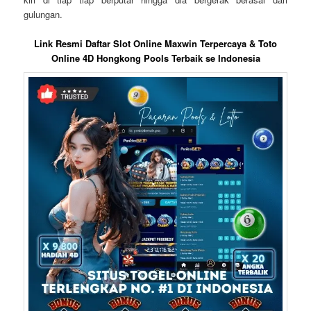
gulungan.
Link Resmi Daftar Slot Online Maxwin Terpercaya & Toto
Online 4D Hongkong Pools Terbaik se Indonesia